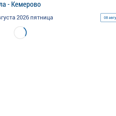
ла - Кемерово
вгуста
2026
пятница
08
авг