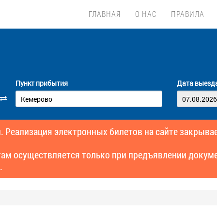
ГЛАВНАЯ
О НАС
ПРАВИЛА
Пункт прибытия
Дата выезд
. Реализация электронных билетов на сайте закрывае
там осуществляется только при предъявлении докуме
.