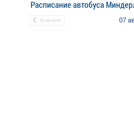
Расписание автобуса Миндер
07 а
06
августа