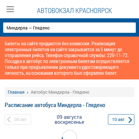
АВТОВОКЗАЛ КРАСНОЯРСК
Билеты на сайте продаются без комиссии. Реализация
электронных билетов на сайте закрывается за 5 минут до
отправления рейса. Телефон справочной службы: 220-11-72.
Посадка в автобус по электронным билетам осуществляется
только при предъявлении документа удостоверяющего
личность, на основании которого был оформлен билет.
Главная
Автобус Миндерла - Глядено
Расписание автобуса Миндерла - Глядено
09 августа
08
авг
10
авг
воскресенье