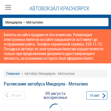
АВТОВОКЗАЛ КРАСНОЯРСК
Билеты на сайте продаются без комиссии. Реализация
электронных билетов на сайте закрывается за 5 минут до
отправления рейса. Телефон справочной службы: 220-11-72.
Посадка в автобус по электронным билетам осуществляется
только при предъявлении документа удостоверяющего
личность, на основании которого был оформлен билет.
Главная
Автобус Миндерла - Мотыгино
Расписание автобуса Миндерла - Мотыгино
09 августа
08
авг
10
авг
воскресенье