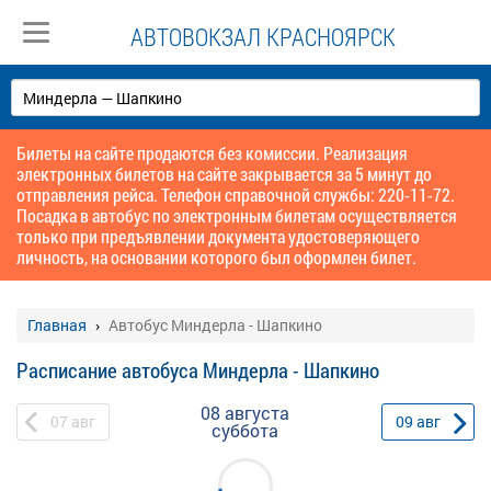
АВТОВОКЗАЛ КРАСНОЯРСК
Билеты на сайте продаются без комиссии. Реализация
электронных билетов на сайте закрывается за 5 минут до
отправления рейса. Телефон справочной службы: 220-11-72.
Посадка в автобус по электронным билетам осуществляется
только при предъявлении документа удостоверяющего
личность, на основании которого был оформлен билет.
Главная
Автобус Миндерла - Шапкино
Расписание автобуса Миндерла - Шапкино
08 августа
07
авг
09
авг
суббота