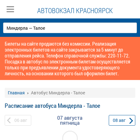
АВТОВОКЗАЛ КРАСНОЯРСК
Билеты на сайте продаются без комиссии. Реализация
электронных билетов на сайте закрывается за 5 минут до
отправления рейса. Телефон справочной службы: 220-11-72.
Посадка в автобус по электронным билетам осуществляется
только при предъявлении документа удостоверяющего
личность, на основании которого был оформлен билет.
Главная
Автобус Миндерла - Талое
Расписание автобуса Миндерла - Талое
07 августа
06
авг
08
авг
пятница