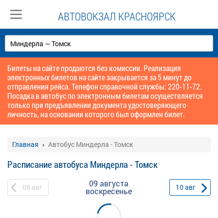
АВТОВОКЗАЛ КРАСНОЯРСК
Билеты на сайте продаются без комиссии. Реализация
электронных билетов на сайте закрывается за 5 минут до
отправления рейса. Телефон справочной службы: 220-11-72.
Посадка в автобус по электронным билетам осуществляется
только при предъявлении документа удостоверяющего
личность, на основании которого был оформлен билет.
Главная
Автобус Миндерла - Томск
Расписание автобуса Миндерла - Томск
09 августа
08
авг
10
авг
воскресенье