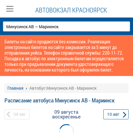
АВТОВОКЗАЛ КРАСНОЯРСК
Билеты на сайте продаются без комиссии. Реализация
электронных билетов на сайте закрывается за 5 минут до
отправления рейса. Телефон справочной службы: 220-11-72.
Посадка в автобус по электронным билетам осуществляется
только при предъявлении документа удостоверяющего
личность, на основании которого был оформлен билет.
Главная
Автобус Минусинск АВ - Мариинск
Расписание автобуса Минусинск АВ - Мариинск
09 августа
08
авг
10
авг
воскресенье