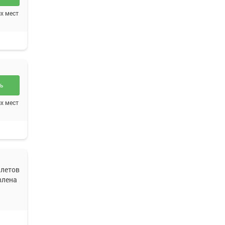
х мест
ть
х мест
летов
влена