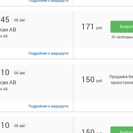
Подробнее
о маршруте
:45
06 авг
171
Выбра
руб.
кан АВ
н АВ
20 свободны
Подробнее
о маршруте
:10
06 авг
Продажа би
150
руб.
кан АВ
приостано
н АВ
Подробнее
о маршруте
:10
06 авг
150
Выбра