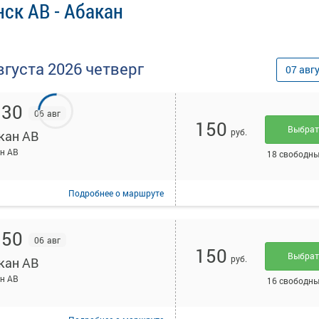
ск АВ - Абакан
вгуста
2026
четверг
07
авг
:30
06 авг
150
Выбра
руб.
кан АВ
н АВ
18 свободны
Подробнее
о маршруте
:50
06 авг
150
Выбра
руб.
кан АВ
н АВ
16 свободны