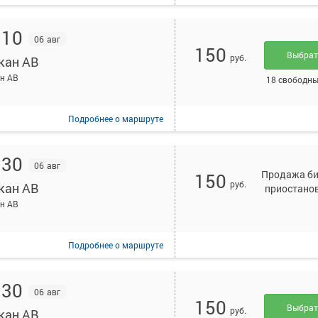
:10
06 авг
150
Выбра
руб.
кан АВ
н АВ
18 свободны
Подробнее
о маршруте
:30
06 авг
Продажа би
150
руб.
кан АВ
приостано
н АВ
Подробнее
о маршруте
:30
06 авг
150
Выбра
руб.
кан АВ