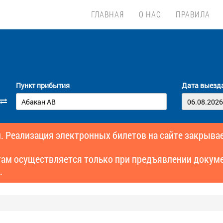
ГЛАВНАЯ
О НАС
ПРАВИЛА
Пункт прибытия
Дата выезд
. Реализация электронных билетов на сайте закрывае
там осуществляется только при предъявлении докуме
.