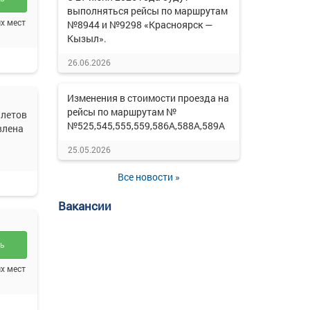
выполняться рейсы по маршрутам
х мест
№8944 и №9298 «Красноярск —
Кызыл».
26.06.2026
Изменения в стоимости проезда на
рейсы по маршрутам №
летов
№525,545,555,559,586А,588А,589А
влена
25.05.2026
Все новости »
Вакансии
ть
х мест