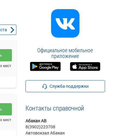
уста
Официальное мобильное
приложение
ть
х мест
Служба поддержки
Контакты справочной
ть
х мест
Абакан АВ
8(3902)223708
Автовокзал Абакан