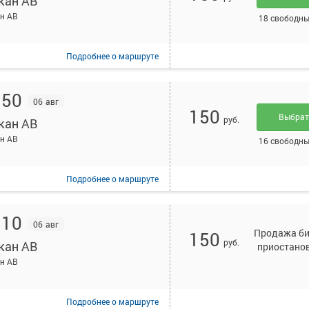
кан АВ
н АВ
18 свободны
Подробнее
о маршруте
:50
06 авг
150
Выбра
руб.
кан АВ
н АВ
16 свободны
Подробнее
о маршруте
:10
06 авг
Продажа би
150
руб.
кан АВ
приостано
н АВ
Подробнее
о маршруте