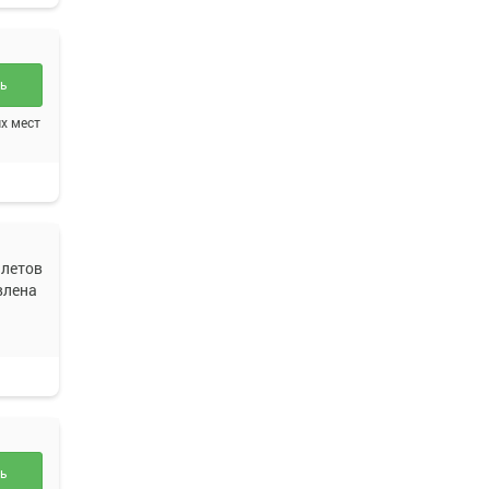
ть
х мест
летов
влена
ть