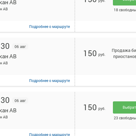
руб.
кан АВ
н АВ
18 свободны
Подробнее
о маршруте
:30
06 авг
Продажа би
150
руб.
кан АВ
приостано
н АВ
Подробнее
о маршруте
:30
06 авг
150
Выбра
руб.
кан АВ
н АВ
23 свободны
Подробнее
о маршруте