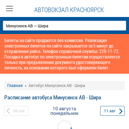
АВТОВОКЗАЛ КРАСНОЯРСК
Билеты на сайте продаются без комиссии. Реализация
электронных билетов на сайте закрывается за 5 минут до
отправления рейса. Телефон справочной службы: 220-11-72.
Посадка в автобус по электронным билетам осуществляется
только при предъявлении документа удостоверяющего
личность, на основании которого был оформлен билет.
Главная
Автобус Минусинск АВ - Шира
Расписание автобуса Минусинск АВ - Шира
10 августа
09
авг
11
авг
понедельник