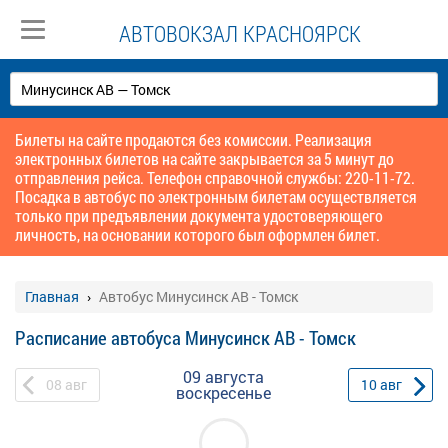
АВТОВОКЗАЛ КРАСНОЯРСК
Билеты на сайте продаются без комиссии. Реализация
электронных билетов на сайте закрывается за 5 минут до
отправления рейса. Телефон справочной службы: 220-11-72.
Посадка в автобус по электронным билетам осуществляется
только при предъявлении документа удостоверяющего
личность, на основании которого был оформлен билет.
Главная
Автобус Минусинск АВ - Томск
Расписание автобуса Минусинск АВ - Томск
09 августа
08
авг
10
авг
воскресенье