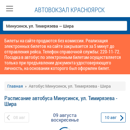
АВТОВОКЗАЛ КРАСНОЯРСК
Билеты на сайте продаются без комиссии. Реализация
электронных билетов на сайте закрывается за 5 минут до
отправления рейса. Телефон справочной службы: 220-11-72.
Посадка в автобус по электронным билетам осуществляется
только при предъявлении документа удостоверяющего
личность, на основании которого был оформлен билет.
Главная
Автобус Минусинск, ул. Тимирязева - Шира
Расписание автобуса Минусинск, ул. Тимирязева -
Шира
09 августа
08
авг
10
авг
воскресенье