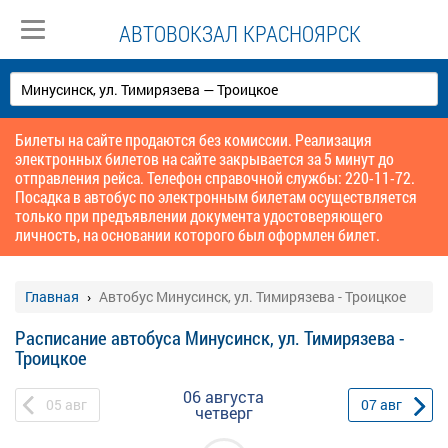
АВТОВОКЗАЛ КРАСНОЯРСК
Билеты на сайте продаются без комиссии. Реализация
электронных билетов на сайте закрывается за 5 минут до
отправления рейса. Телефон справочной службы: 220-11-72.
Посадка в автобус по электронным билетам осуществляется
только при предъявлении документа удостоверяющего
личность, на основании которого был оформлен билет.
Главная
Автобус Минусинск, ул. Тимирязева - Троицкое
Расписание автобуса Минусинск, ул. Тимирязева -
Троицкое
06 августа
05
авг
07
авг
четверг