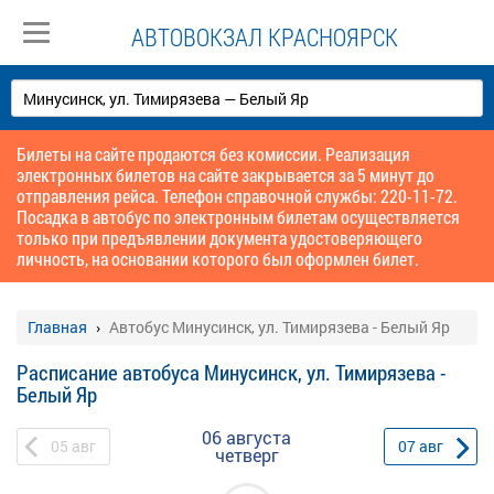
АВТОВОКЗАЛ КРАСНОЯРСК
Билеты на сайте продаются без комиссии. Реализация
электронных билетов на сайте закрывается за 5 минут до
отправления рейса. Телефон справочной службы: 220-11-72.
Посадка в автобус по электронным билетам осуществляется
только при предъявлении документа удостоверяющего
личность, на основании которого был оформлен билет.
Главная
Автобус Минусинск, ул. Тимирязева - Белый Яр
Расписание автобуса Минусинск, ул. Тимирязева -
Белый Яр
06 августа
05
авг
07
авг
четверг