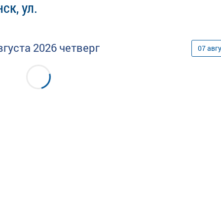
ск, ул.
вгуста
2026
четверг
07
авг