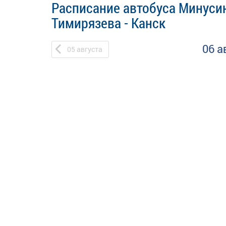
Расписание автобуса Минусин
Тимирязева - Канск
06 а
05
августа