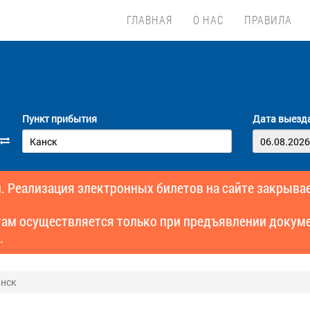
ГЛАВНАЯ
О НАС
ПРАВИЛА
Пункт прибытия
Дата выезд
. Реализация электронных билетов на сайте закрывае
там осуществляется только при предъявлении докуме
.
анск