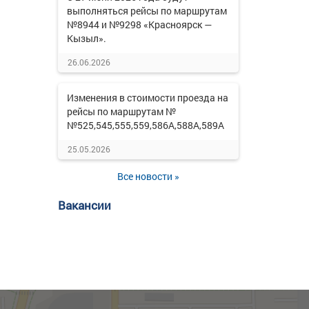
выполняться рейсы по маршрутам
№8944 и №9298 «Красноярск —
Кызыл».
26.06.2026
Изменения в стоимости проезда на
рейсы по маршрутам №
№525,545,555,559,586А,588А,589А
25.05.2026
Все новости »
Вакансии