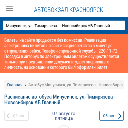
АВТОВОКЗАЛ КРАСНОЯРСК
Билеты на сайте продаются без комиссии. Реализация
электронных билетов на сайте закрывается за 5 минут до
отправления рейса. Телефон справочной службы: 220-11-72.
Посадка в автобус по электронным билетам осуществляется
только при предъявлении документа удостоверяющего
личность, на основании которого был оформлен билет.
Главная
Автобус Минусинск, ул. Тимирязева - Новосибирск 
Расписание автобуса Минусинск, ул. Тимирязева -
Новосибирск АВ Главный
07 августа
06
авг
08
авг
пятница