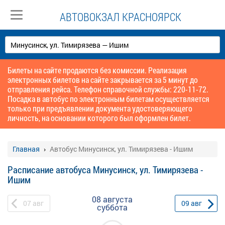
АВТОВОКЗАЛ КРАСНОЯРСК
Билеты на сайте продаются без комиссии. Реализация
электронных билетов на сайте закрывается за 5 минут до
отправления рейса. Телефон справочной службы: 220-11-72.
Посадка в автобус по электронным билетам осуществляется
только при предъявлении документа удостоверяющего
личность, на основании которого был оформлен билет.
Главная
Автобус Минусинск, ул. Тимирязева - Ишим
Расписание автобуса Минусинск, ул. Тимирязева -
Ишим
08 августа
07
авг
09
авг
суббота