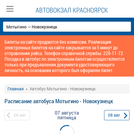
АВТОВОКЗАЛ КРАСНОЯРСК
Билеты на сайте продаются без комиссии. Реализация
электронных билетов на сайте закрывается за 5 минут до
отправления рейса. Телефон справочной службы: 220-11-72.
Посадка в автобус по электронным билетам осуществляется
только при предъявлении документа удостоверяющего
личность, на основании которого был оформлен билет.
Главная
Автобус Мотыгино - Новокузнецк
Расписание автобуса Мотыгино - Новокузнецк
07 августа
06
авг
08
авг
пятница