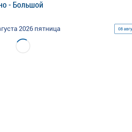
но - Большой
вгуста
2026
пятница
08
авг