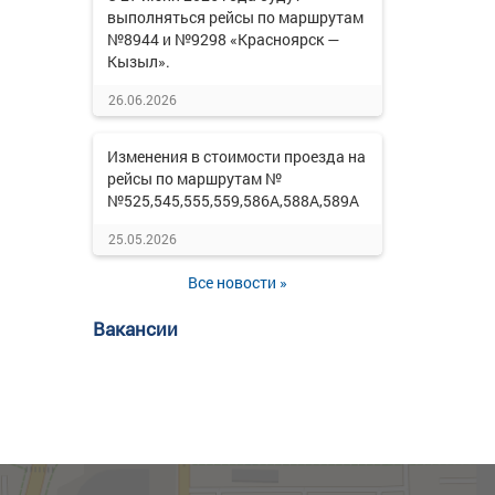
выполняться рейсы по маршрутам
№8944 и №9298 «Красноярск —
Кызыл».
26.06.2026
Изменения в стоимости проезда на
рейсы по маршрутам №
№525,545,555,559,586А,588А,589А
25.05.2026
Все новости »
Вакансии