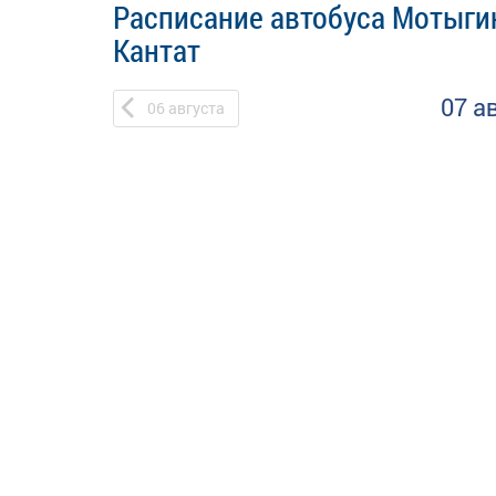
Расписание автобуса Мотыги
Кантат
07 а
06
августа