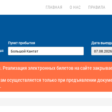
ГЛАВНАЯ
О НАС
ПРАВИЛА
Пункт прибытия
Дата выезд
. Реализация электронных билетов на сайте закрывае
там осуществляется только при предъявлении докуме
.