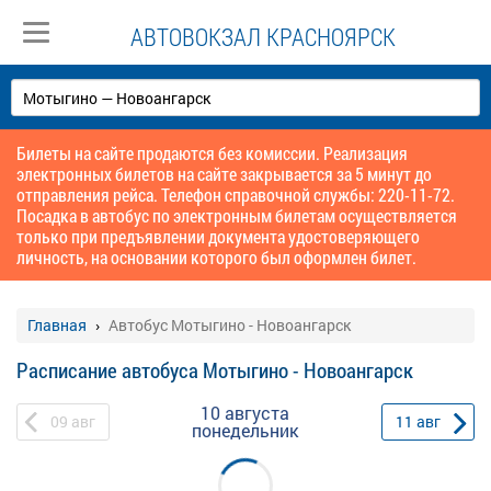
АВТОВОКЗАЛ КРАСНОЯРСК
Билеты на сайте продаются без комиссии. Реализация
электронных билетов на сайте закрывается за 5 минут до
отправления рейса. Телефон справочной службы: 220-11-72.
Посадка в автобус по электронным билетам осуществляется
только при предъявлении документа удостоверяющего
личность, на основании которого был оформлен билет.
Главная
Автобус Мотыгино - Новоангарск
Расписание автобуса Мотыгино - Новоангарск
10 августа
09
авг
11
авг
понедельник