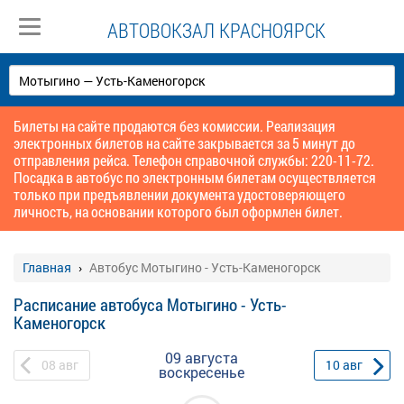
АВТОВОКЗАЛ КРАСНОЯРСК
Билеты на сайте продаются без комиссии. Реализация
электронных билетов на сайте закрывается за 5 минут до
отправления рейса. Телефон справочной службы: 220-11-72.
Посадка в автобус по электронным билетам осуществляется
только при предъявлении документа удостоверяющего
личность, на основании которого был оформлен билет.
Главная
Автобус Мотыгино - Усть-Каменогорск
Расписание автобуса Мотыгино - Усть-
Каменогорск
09 августа
08
авг
10
авг
воскресенье