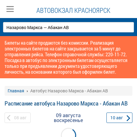
АВТОВОКЗАЛ КРАСНОЯРСК
Билеты на сайте продаются без комиссии. Реализация
электронных билетов на сайте закрывается за 5 минут до
отправления рейса. Телефон справочной службы: 220-11-72.
Посадка в автобус по электронным билетам осуществляется
только при предъявлении документа удостоверяющего
личность, на основании которого был оформлен билет.
Главная
Автобус Назарово Маркса - Абакан АВ
Расписание автобуса Назарово Маркса - Абакан АВ
09 августа
08
авг
10
авг
воскресенье