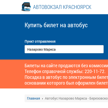
АВТОВОКЗАЛ КРАСНОЯРСК
Купить билет
на автобус
Пункт отправления
Билеты на сайте продаются без комиссии
Телефон справочной службы: 220-11-72.
Посадка в автобус по электронным биле
основании которого был оформлен билет
Главная
Автобус Назарово Маркса - Березовско