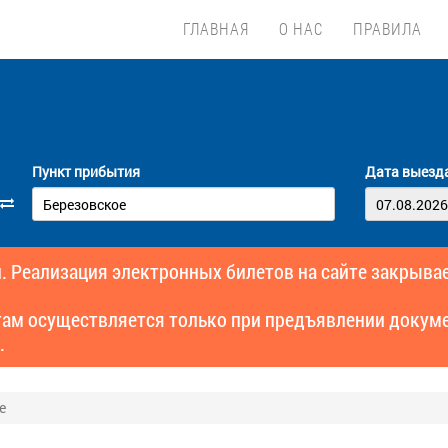
ГЛАВНАЯ
О НАС
ПРАВИЛА
Пункт прибытия
Дата выезд
. Реализация электронных билетов на сайте закрывае
там осуществляется только при предъявлении докуме
.
е