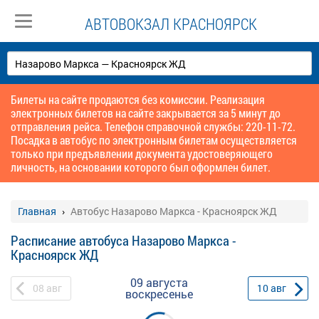
АВТОВОКЗАЛ КРАСНОЯРСК
Билеты на сайте продаются без комиссии. Реализация
электронных билетов на сайте закрывается за 5 минут до
отправления рейса. Телефон справочной службы: 220-11-72.
Посадка в автобус по электронным билетам осуществляется
только при предъявлении документа удостоверяющего
личность, на основании которого был оформлен билет.
Главная
Автобус Назарово Маркса - Красноярск ЖД
Расписание автобуса Назарово Маркса -
Красноярск ЖД
09 августа
08
авг
10
авг
воскресенье