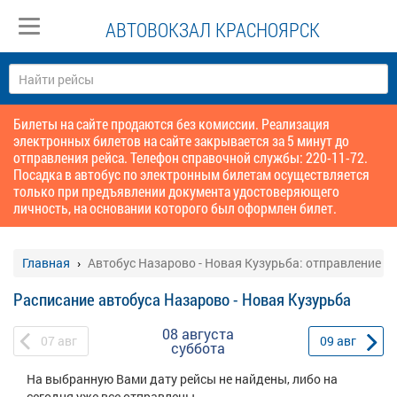
АВТОВОКЗАЛ КРАСНОЯРСК
Билеты на сайте продаются без комиссии. Реализация
электронных билетов на сайте закрывается за 5 минут до
отправления рейса. Телефон справочной службы: 220-11-72.
Посадка в автобус по электронным билетам осуществляется
только при предъявлении документа удостоверяющего
личность, на основании которого был оформлен билет.
Главная
Автобус Назарово - Новая Кузурьба: отправление
Расписание автобуса Назарово - Новая Кузурьба
08 августа
07
авг
09
авг
суббота
На выбранную Вами дату рейсы не найдены, либо на
сегодня уже все отправлены.