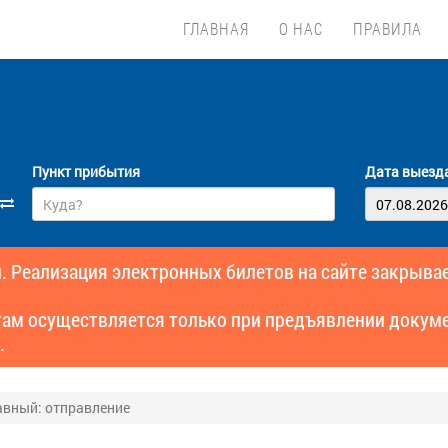
ГЛАВНАЯ
О НАС
ПРАВИЛА
Пункт прибытия
Дата выезд
. Реализация электронных билетов на сайте закрывае
там осуществляется только при предъявлении докуме
.
авный: отправление