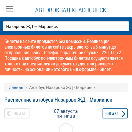
АВТОВОКЗАЛ КРАСНОЯРСК
Билеты на сайте продаются без комиссии. Реализация
электронных билетов на сайте закрывается за 5 минут до
отправления рейса. Телефон справочной службы: 220-11-72.
Посадка в автобус по электронным билетам осуществляется
только при предъявлении документа удостоверяющего
личность, на основании которого был оформлен билет.
Главная
Автобус Назарово ЖД - Мариинск
Расписание автобуса Назарово ЖД - Мариинск
07 августа
06
авг
08
авг
пятница