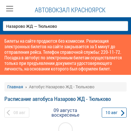
АВТОВОКЗАЛ КРАСНОЯРСК
Билеты на сайте продаются без комиссии. Реализация
электронных билетов на сайте закрывается за 5 минут до
отправления рейса. Телефон справочной службы: 220-11-72.
Посадка в автобус по электронным билетам осуществляется
только при предъявлении документа удостоверяющего
личность, на основании которого был оформлен билет.
Главная
Автобус Назарово ЖД - Тюльково
Расписание автобуса Назарово ЖД - Тюльково
09 августа
08
авг
10
авг
воскресенье