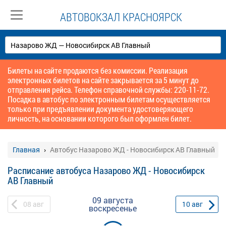
АВТОВОКЗАЛ КРАСНОЯРСК
Билеты на сайте продаются без комиссии. Реализация
электронных билетов на сайте закрывается за 5 минут до
отправления рейса. Телефон справочной службы: 220-11-72.
Посадка в автобус по электронным билетам осуществляется
только при предъявлении документа удостоверяющего
личность, на основании которого был оформлен билет.
Главная
Автобус Назарово ЖД - Новосибирск АВ Главный
Расписание автобуса Назарово ЖД - Новосибирск
АВ Главный
09 августа
08
авг
10
авг
воскресенье