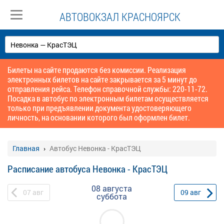
АВТОВОКЗАЛ КРАСНОЯРСК
Билеты на сайте продаются без комиссии. Реализация
электронных билетов на сайте закрывается за 5 минут до
отправления рейса. Телефон справочной службы: 220-11-72.
Посадка в автобус по электронным билетам осуществляется
только при предъявлении документа удостоверяющего
личность, на основании которого был оформлен билет.
Главная
Автобус Невонка - КрасТЭЦ
Расписание автобуса Невонка - КрасТЭЦ
08 августа
07
авг
09
авг
суббота