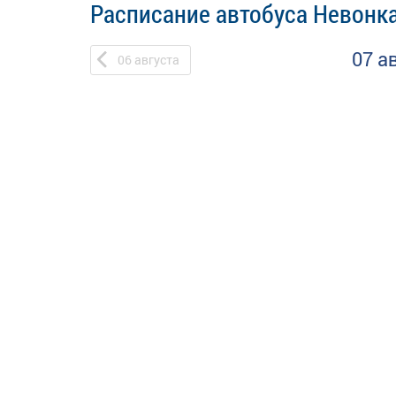
Расписание автобуса Невонк
07 а
06
августа