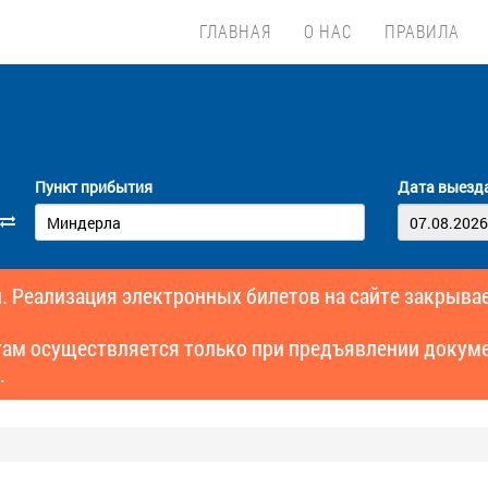
ГЛАВНАЯ
О НАС
ПРАВИЛА
Пункт прибытия
Дата выезд
. Реализация электронных билетов на сайте закрывае
там осуществляется только при предъявлении докуме
.