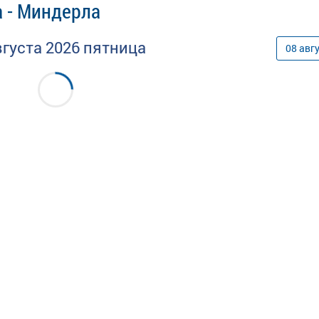
а - Миндерла
вгуста
2026
пятница
08
авг