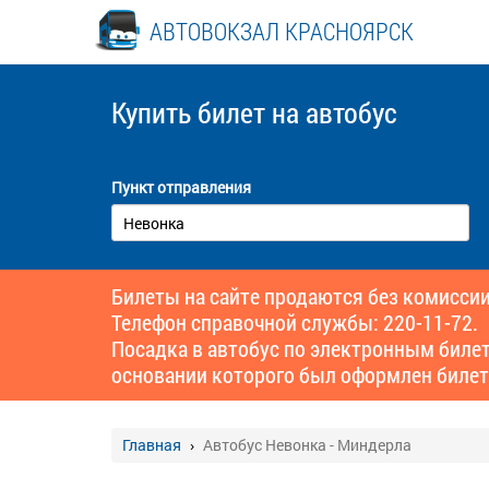
АВТОВОКЗАЛ КРАСНОЯРСК
Купить билет
на автобус
Пункт отправления
Билеты на сайте продаются без комиссии
Телефон справочной службы: 220-11-72.
Посадка в автобус по электронным биле
основании которого был оформлен билет
Главная
Автобус Невонка - Миндерла