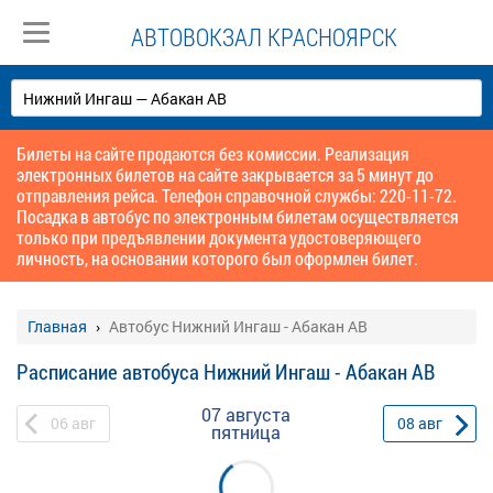
АВТОВОКЗАЛ КРАСНОЯРСК
Билеты на сайте продаются без комиссии. Реализация
электронных билетов на сайте закрывается за 5 минут до
отправления рейса. Телефон справочной службы: 220-11-72.
Посадка в автобус по электронным билетам осуществляется
только при предъявлении документа удостоверяющего
личность, на основании которого был оформлен билет.
Главная
Автобус Нижний Ингаш - Абакан АВ
Расписание автобуса Нижний Ингаш - Абакан АВ
07 августа
06
авг
08
авг
пятница