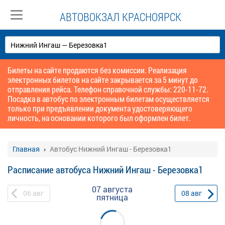
АВТОВОКЗАЛ КРАСНОЯРСК
Билеты на сайте продаются без комиссии. Реализация
электронных билетов на сайте закрывается за 5 минут до
отправления рейса. Телефон справочной службы: 220-11-72.
Посадка в автобус по электронным билетам осуществляется
только при предъявлении документа удостоверяющего
личность, на основании которого был оформлен билет.
Главная
Автобус Нижний Ингаш - Березовка1
Расписание автобуса Нижний Ингаш - Березовка1
07 августа
06
авг
08
авг
пятница