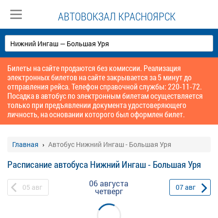
АВТОВОКЗАЛ КРАСНОЯРСК
Билеты на сайте продаются без комиссии. Реализация
электронных билетов на сайте закрывается за 5 минут до
отправления рейса. Телефон справочной службы: 220-11-72.
Посадка в автобус по электронным билетам осуществляется
только при предъявлении документа удостоверяющего
личность, на основании которого был оформлен билет.
Главная
Автобус Нижний Ингаш - Большая Уря
Расписание автобуса Нижний Ингаш - Большая Уря
06 августа
05
авг
07
авг
четверг