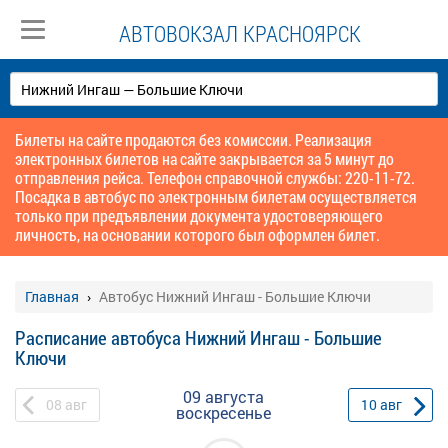
АВТОВОКЗАЛ КРАСНОЯРСК
Билеты на сайте продаются без комиссии. Реализация
электронных билетов на сайте закрывается за 5 минут до
отправления рейса. Телефон справочной службы: 220-11-72.
Посадка в автобус по электронным билетам осуществляется
только при предъявлении документа удостоверяющего
личность, на основании которого был оформлен билет.
Главная
Автобус Нижний Ингаш - Большие Ключи
Расписание автобуса Нижний Ингаш - Большие
Ключи
09 августа
08
авг
10
авг
воскресенье