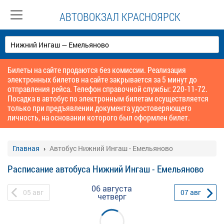
АВТОВОКЗАЛ КРАСНОЯРСК
Билеты на сайте продаются без комиссии. Реализация
электронных билетов на сайте закрывается за 5 минут до
отправления рейса. Телефон справочной службы: 220-11-72.
Посадка в автобус по электронным билетам осуществляется
только при предъявлении документа удостоверяющего
личность, на основании которого был оформлен билет.
Главная
Автобус Нижний Ингаш - Емельяново
Расписание автобуса Нижний Ингаш - Емельяново
06 августа
05
авг
07
авг
четверг