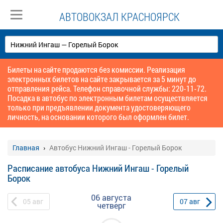
АВТОВОКЗАЛ КРАСНОЯРСК
Билеты на сайте продаются без комиссии. Реализация
электронных билетов на сайте закрывается за 5 минут до
отправления рейса. Телефон справочной службы: 220-11-72.
Посадка в автобус по электронным билетам осуществляется
только при предъявлении документа удостоверяющего
личность, на основании которого был оформлен билет.
Главная
Автобус Нижний Ингаш - Горелый Борок
Расписание автобуса Нижний Ингаш - Горелый
Борок
06 августа
05
авг
07
авг
четверг