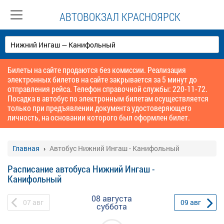
АВТОВОКЗАЛ КРАСНОЯРСК
Билеты на сайте продаются без комиссии. Реализация
электронных билетов на сайте закрывается за 5 минут до
отправления рейса. Телефон справочной службы: 220-11-72.
Посадка в автобус по электронным билетам осуществляется
только при предъявлении документа удостоверяющего
личность, на основании которого был оформлен билет.
Главная
Автобус Нижний Ингаш - Канифольный
Расписание автобуса Нижний Ингаш -
Канифольный
08 августа
07
авг
09
авг
суббота