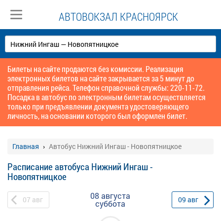
АВТОВОКЗАЛ КРАСНОЯРСК
Билеты на сайте продаются без комиссии. Реализация
электронных билетов на сайте закрывается за 5 минут до
отправления рейса. Телефон справочной службы: 220-11-72.
Посадка в автобус по электронным билетам осуществляется
только при предъявлении документа удостоверяющего
личность, на основании которого был оформлен билет.
Главная
Автобус Нижний Ингаш - Новопятницкое
Расписание автобуса Нижний Ингаш -
Новопятницкое
08 августа
07
авг
09
авг
суббота