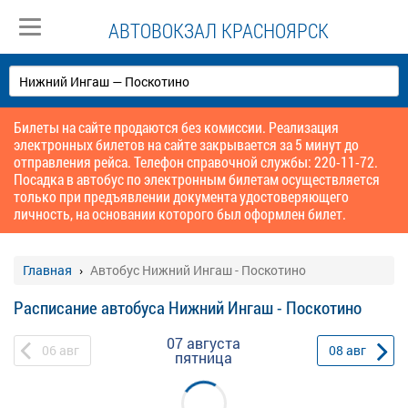
АВТОВОКЗАЛ КРАСНОЯРСК
Билеты на сайте продаются без комиссии. Реализация
электронных билетов на сайте закрывается за 5 минут до
отправления рейса. Телефон справочной службы: 220-11-72.
Посадка в автобус по электронным билетам осуществляется
только при предъявлении документа удостоверяющего
личность, на основании которого был оформлен билет.
Главная
Автобус Нижний Ингаш - Поскотино
Расписание автобуса Нижний Ингаш - Поскотино
07 августа
06
авг
08
авг
пятница