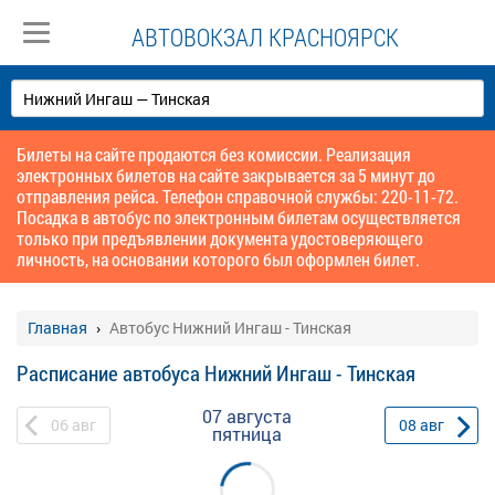
АВТОВОКЗАЛ КРАСНОЯРСК
Билеты на сайте продаются без комиссии. Реализация
электронных билетов на сайте закрывается за 5 минут до
отправления рейса. Телефон справочной службы: 220-11-72.
Посадка в автобус по электронным билетам осуществляется
только при предъявлении документа удостоверяющего
личность, на основании которого был оформлен билет.
Главная
Автобус Нижний Ингаш - Тинская
Расписание автобуса Нижний Ингаш - Тинская
07 августа
06
авг
08
авг
пятница