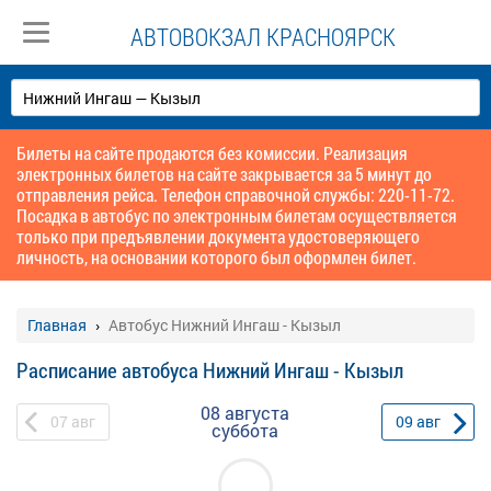
АВТОВОКЗАЛ КРАСНОЯРСК
Билеты на сайте продаются без комиссии. Реализация
электронных билетов на сайте закрывается за 5 минут до
отправления рейса. Телефон справочной службы: 220-11-72.
Посадка в автобус по электронным билетам осуществляется
только при предъявлении документа удостоверяющего
личность, на основании которого был оформлен билет.
Главная
Автобус Нижний Ингаш - Кызыл
Расписание автобуса Нижний Ингаш - Кызыл
08 августа
07
авг
09
авг
суббота