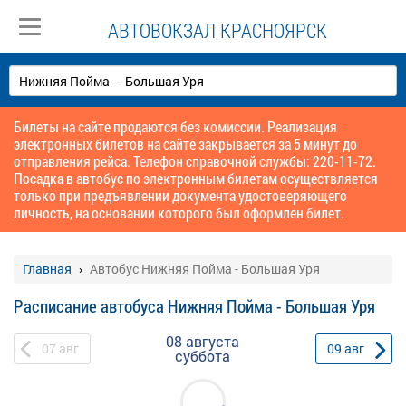
АВТОВОКЗАЛ КРАСНОЯРСК
Билеты на сайте продаются без комиссии. Реализация
электронных билетов на сайте закрывается за 5 минут до
отправления рейса. Телефон справочной службы: 220-11-72.
Посадка в автобус по электронным билетам осуществляется
только при предъявлении документа удостоверяющего
личность, на основании которого был оформлен билет.
Главная
Автобус Нижняя Пойма - Большая Уря
Расписание автобуса Нижняя Пойма - Большая Уря
08 августа
07
авг
09
авг
суббота