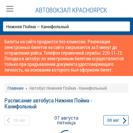
АВТОВОКЗАЛ КРАСНОЯРСК
Билеты на сайте продаются без комиссии. Реализация
электронных билетов на сайте закрывается за 5 минут до
отправления рейса. Телефон справочной службы: 220-11-72.
Посадка в автобус по электронным билетам осуществляется
только при предъявлении документа удостоверяющего
личность, на основании которого был оформлен билет.
Главная
Автобус Нижняя Пойма - Канифольный
Расписание автобуса Нижняя Пойма -
Канифольный
07 августа
06
авг
08
авг
пятница