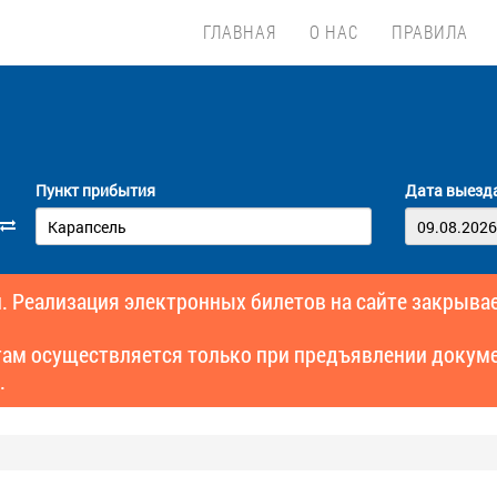
ГЛАВНАЯ
О НАС
ПРАВИЛА
Пункт прибытия
Дата выезд
. Реализация электронных билетов на сайте закрывае
там осуществляется только при предъявлении докуме
.