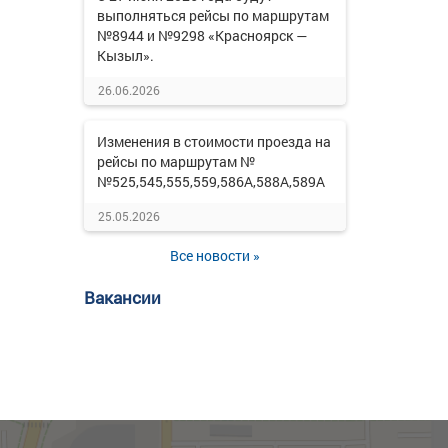
выполняться рейсы по маршрутам
№8944 и №9298 «Красноярск —
Кызыл».
26.06.2026
Изменения в стоимости проезда на
рейсы по маршрутам №
№525,545,555,559,586А,588А,589А
25.05.2026
Все новости »
Вакансии