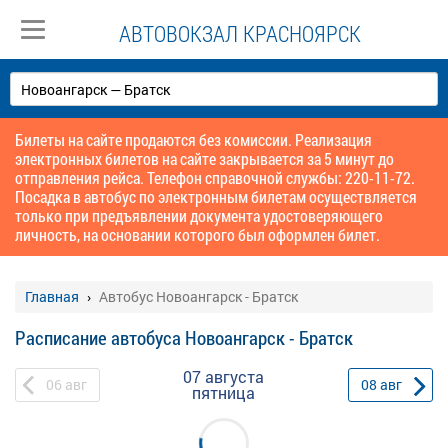
АВТОВОКЗАЛ КРАСНОЯРСК
Билеты на сайте продаются без комиссии. Реализация
электронных билетов на сайте закрывается за 5 минут до
отправления рейса. Телефон справочной службы: 220-11-72.
Посадка в автобус по электронным билетам осуществляется
только при предъявлении документа удостоверяющего
личность, на основании которого был оформлен билет.
Главная
Автобус Новоангарск - Братск
Расписание автобуса Новоангарск - Братск
07 августа
06
авг
08
авг
пятница