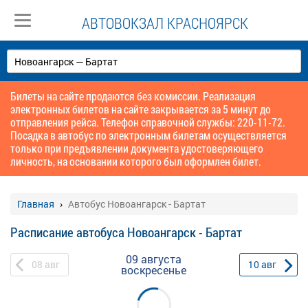
АВТОВОКЗАЛ КРАСНОЯРСК
Билеты на сайте продаются без комиссии. Реализация
электронных билетов на сайте закрывается за 5 минут до
отправления рейса. Телефон справочной службы: 220-11-72.
Посадка в автобус по электронным билетам осуществляется
только при предъявлении документа удостоверяющего
личность, на основании которого был оформлен билет.
Главная
Автобус Новоангарск - Бартат
Расписание автобуса Новоангарск - Бартат
09 августа
08
авг
10
авг
воскресенье