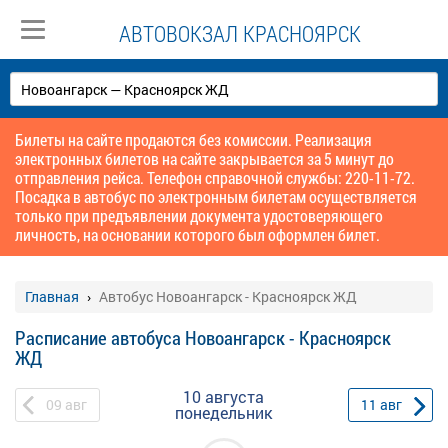
АВТОВОКЗАЛ КРАСНОЯРСК
Билеты на сайте продаются без комиссии. Реализация
электронных билетов на сайте закрывается за 5 минут до
отправления рейса. Телефон справочной службы: 220-11-72.
Посадка в автобус по электронным билетам осуществляется
только при предъявлении документа удостоверяющего
личность, на основании которого был оформлен билет.
Главная
Автобус Новоангарск - Красноярск ЖД
Расписание автобуса Новоангарск - Красноярск
ЖД
10 августа
09
авг
11
авг
понедельник