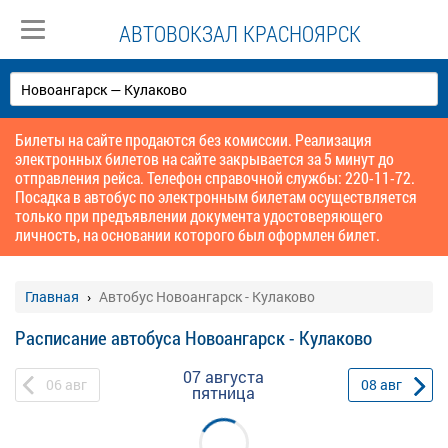
АВТОВОКЗАЛ КРАСНОЯРСК
Билеты на сайте продаются без комиссии. Реализация
электронных билетов на сайте закрывается за 5 минут до
отправления рейса. Телефон справочной службы: 220-11-72.
Посадка в автобус по электронным билетам осуществляется
только при предъявлении документа удостоверяющего
личность, на основании которого был оформлен билет.
Главная
Автобус Новоангарск - Кулаково
Расписание автобуса Новоангарск - Кулаково
07 августа
06
авг
08
авг
пятница