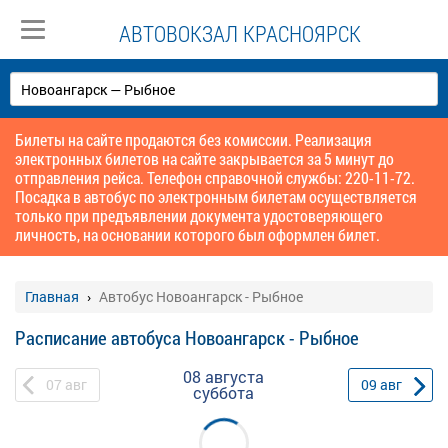
АВТОВОКЗАЛ КРАСНОЯРСК
Билеты на сайте продаются без комиссии. Реализация
электронных билетов на сайте закрывается за 5 минут до
отправления рейса. Телефон справочной службы: 220-11-72.
Посадка в автобус по электронным билетам осуществляется
только при предъявлении документа удостоверяющего
личность, на основании которого был оформлен билет.
Главная
Автобус Новоангарск - Рыбное
Расписание автобуса Новоангарск - Рыбное
08 августа
07
авг
09
авг
суббота