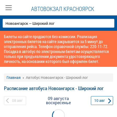
АВТОВОКЗАЛ КРАСНОЯРСК
Билеты на сайте продаются без комиссии. Реализация
электронных билетов на сайте закрывается за 5 минут до
отправления рейса. Телефон справочной службы: 220-11-72.
Посадка в автобус по электронным билетам осуществляется
только при предъявлении документа удостоверяющего
личность, на основании которого был оформлен билет.
Главная
Автобус Новоангарск - Широкий лог
Расписание автобуса Новоангарск - Широкий лог
09 августа
08
авг
10
авг
воскресенье